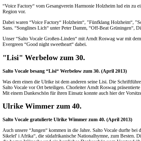
“Voice Factory“ vom Gesangverein Harmonie Holzheim lud ein zu eine
Region vor.
Dabei waren “Voice Factory“ Holzheim“, "Fünfklang Holzheim“, "Sou
Sans. “Songlines Lich“ unter Peter Damm, “Off-Beat Grüningen“, D
Unser “Salto Vocale Großen-Linden“ mit Arndt Roswag war mit dem G
Evergreen “Good night sweetheart“ dabei.
"Lisi" Werbelow zum 30.
Salto Vocale besang “Lisi“ Werbelow zum 30. (April 2013)
Was dem einen die Ulrike ist dem anderen seine Lisi. Die Schriftfü
Salto Vocale vor Ort beteiligen. Chorleiter Arndt Roswag präsentiert
Mit einem Dankeschön für ihren Einsatz konnte auch hier der Vorsitze
Ulrike Wimmer zum 40.
Salto Vocale gratulierte Ulrike Wimmer zum 40. (April 2013)
Auch unsere “Jungen“ kommen in die Jahre. Salto Vocale durfte bei d
Sikelel' i Afrika“, die südafrikanische Nationalhymne, zum Besten.