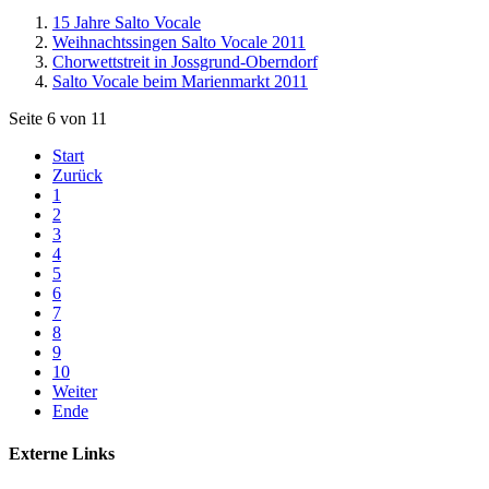
15 Jahre Salto Vocale
Weihnachtssingen Salto Vocale 2011
Chorwettstreit in Jossgrund-Oberndorf
Salto Vocale beim Marienmarkt 2011
Seite 6 von 11
Start
Zurück
1
2
3
4
5
6
7
8
9
10
Weiter
Ende
Externe Links