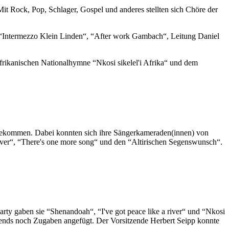
t Rock, Pop, Schlager, Gospel und anderes stellten sich Chöre der
 “Intermezzo Klein Linden“, “After work Gambach“, Leitung Daniel
rikanischen Nationalhymne “Nkosi sikelel'i Afrika“ und dem
 angekommen. Dabei konnten sich ihre Sängerkameraden(innen) von
 river“, “There's one more song“ und den “Altirischen Segenswunsch“.
rty gaben sie “Shenandoah“, “I've got peace like a river“ und “Nkosi
bends noch Zugaben angefügt. Der Vorsitzende Herbert Seipp konnte