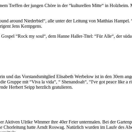
m Treffen der jungen Chöre in der “kulturellen Mitte“ in Holzheim. Mi
nd around Niederbiel“, alle unter der Leitung von Matthias Hampel.
irigent Jens Kempgens.
ospel “Rock my soul“, dem Hanne Haller-Titel: “Für Alle“, der südaf
hrerin und das Vorstandsmitglied Elisabeth Werbelow ist in den 30ern
e die Gruppe mit “Viva la vida“, “ Shenandoah“, “I've got peace like a
nde Herbert Seipp herzlich gratulieren.
er Aktiven Ulrike Wimmer ihre 40er Feier untermalen. Bei der Gartenpa
 Die Chorleitung hatte Arndt Roswag. Natürlich wurden im Laufe des A